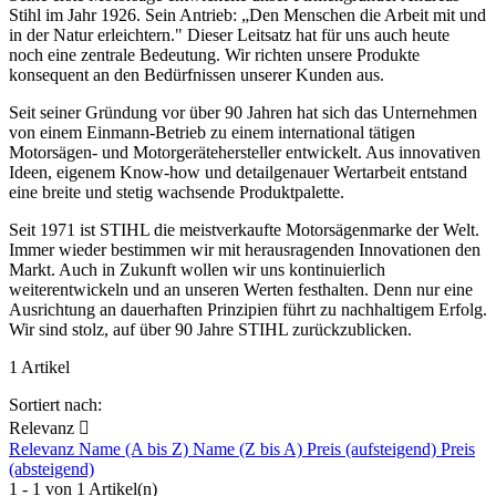
Stihl im Jahr 1926. Sein Antrieb: „Den Menschen die Arbeit mit und
in der Natur erleichtern." Dieser Leitsatz hat für uns auch heute
noch eine zentrale Bedeutung. Wir richten unsere Produkte
konsequent an den Bedürfnissen unserer Kunden aus.
Seit seiner Gründung vor über 90 Jahren hat sich das Unternehmen
von einem Einmann-Betrieb zu einem international tätigen
Motorsägen- und Motorgerätehersteller entwickelt. Aus innovativen
Ideen, eigenem Know-how und detailgenauer Wertarbeit entstand
eine breite und stetig wachsende Produktpalette.
Seit 1971 ist STIHL die meistverkaufte Motorsägenmarke der Welt.
Immer wieder bestimmen wir mit herausragenden Innovationen den
Markt. Auch in Zukunft wollen wir uns kontinuierlich
weiterentwickeln und an unseren Werten festhalten. Denn nur eine
Ausrichtung an dauerhaften Prinzipien führt zu nachhaltigem Erfolg.
Wir sind stolz, auf über 90 Jahre STIHL zurückzublicken.
1 Artikel
Sortiert nach:
Relevanz

Relevanz
Name (A bis Z)
Name (Z bis A)
Preis (aufsteigend)
Preis
(absteigend)
1 - 1 von 1 Artikel(n)