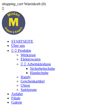
shopping_cart
Warenkorb
(0)

STARTSEITE
Über uns


Produkte
Werkzeug
Elektrowaren


Arbeitskleidung
Sicherheitschuhe
Handschuhe
Handy
Geschenkartikel
Uhren
Spielzeuge
Anfahrt
Filiale
Galerie